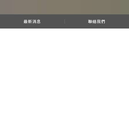
最新消息
聯絡我們
非常歡迎您光臨
「霈方國際 網站」
（以下簡稱
本網站），為了讓您能夠安心使用本網站的各
項服務與資訊，特此向您說明本網站的
隱私權
保護政策
，以保障您的權益，請您詳閱下列內
容：
一、隱私權保護政策的適用範
圍
隱私權保護政策內容，包括本網站如何處理在